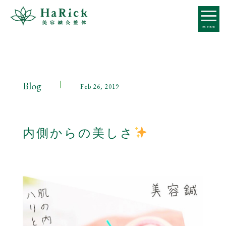
コ
ン
menu
テ
ン
ツ
へ
ス
Blog
Feb 26, 2019
キ
ッ
プ
内側からの美しさ