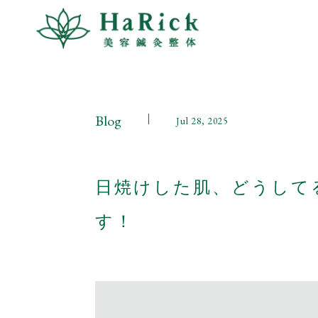
コ
ン
テ
ン
ツ
へ
ス
Blog
Jul 28, 2025
キ
ッ
プ
日焼けした肌、どうして
す！