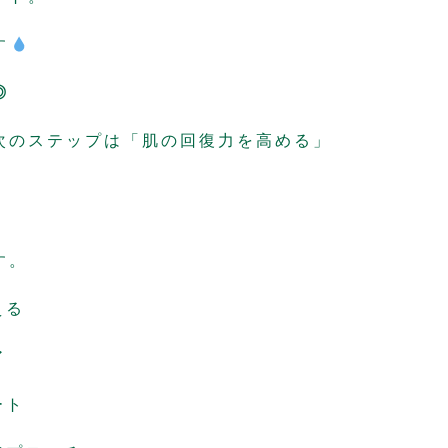
す
◎
次のステップは「肌の回復力を高める」
す。
える
ア
ート