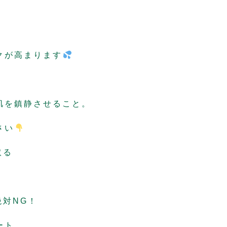
クが高まります
肌を鎮静させること。
さい
取る
絶対NG！
ート。