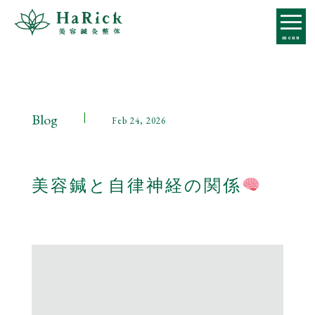
コ
ン
menu
テ
ン
ツ
へ
ス
Blog
Feb 24, 2026
キ
ッ
プ
美容鍼と自律神経の関係