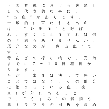
・美容鍼における失敗と
して代表的な事に、
“出血”があります。
一般的に言われる出血
は、”外出血”と呼ば
れ、すぐに止血すれば何
の問題もありませんが、
厄介なのが”内出血”で
す。
青あざの様な物で、完治
までに7〜10日程掛か
ります。
ただ、出血は決して悪い
ことではなく、その部分
に溜まっている血(瘀
血)が外に出ること
で、”くすみ”の解消や
肌トラブルの回復を高め