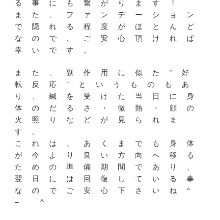
る事にも繋がります！
また、ファンデーション
で隠れる程度がほとんど
なので、ご安心頂ければ
幸いです。
また、副作用に似た”好
転反応”というものもあ
り、鍼を受けた当日に身
体のだるさ・微熱・顔の
火照りなどが見られま
す。
これは、あくまでも身体
が今より良い方向へ移る
ための準備期間であり、
翌日には回復している事
なのでご安心下さいね^
– ^