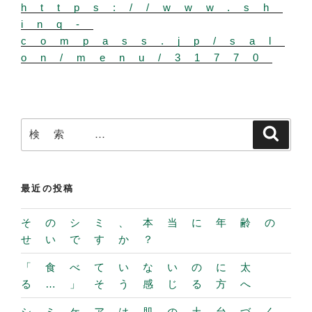
https://www.sh
inq-
compass.jp/sal
on/menu/31770
検
検
索
索:
最近の投稿
そのシミ、本当に年齢の
せいですか？
「食べていないのに太
る…」そう感じる方へ
シミケアは肌の土台づく