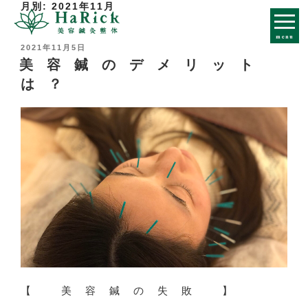
月別: 2021年11月
コ
ン
menu
テ
投
2021年11月5日
ン
稿
美容鍼のデメリット
日:
ツ
は？
へ
ス
キ
ッ
プ
【 美容鍼の失敗 】